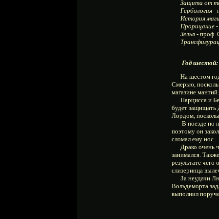
Защита от т
Гербология
- 
История маг
Прорицание
-
Зелья
- проф.
Трансфигура
Год шестой:
На шестом году 
Смерью, поскольк
магазине мантий.
Нарцисса и Белл
будет защищать 
Лордом, поскольк
В поезде по пут
поэтому он закол
сломал ему нос.
Драко очень час
занимался. Такж
результате чего 
слизеринца выле
За неудачи Люци
Вольдеморта зада
выполнил поруче