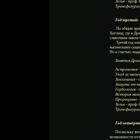
Зелья
- проф.
Трансфигура
Год третий:
По общим правилам
Хогсмид, где и Дра
сливочным пивом в
Третий год ознаме
магическими сущес
Но к счастью, мад
Занятия Драко 
Астрономия
Уход за маги
Заклинания
- 
Защита от т
Гербология
- 
История маг
Прорицание
-
Зелья
- проф.
Трансфигура
Год четвёрт
Поскольку весь 
возможности отл