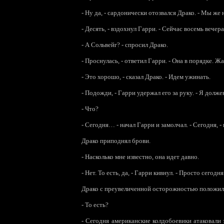
-
Ну да, - сардонически отозвался Драко. - Мы же 
-
Десять, - вздохнул Гарри. - Сейчас восемь вечера
-
А Сольвейг? - спросил Драко.
-
Проснулась, - ответил Гарри. - Она в порядке. Жа
-
Это хорошо, - сказал Драко. - Идем ужинать.
-
Подожди, - Гарри удержал его за руку. - Я долже
-
Что?
-
Сегодня… - начал Гарри и замолчал. - Сегодня, - 
Драко приподнял брови.
-
Насколько мне известно, она идет давно.
-
Нет. То есть, да, - Гарри кивнул. - Просто сегодн
Драко с преувеличенной осторожностью положил че
-
То есть?
-
Сегодня американские колдобоевики атаковали з