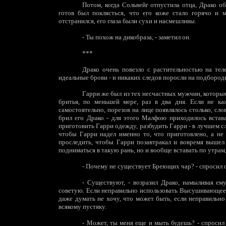
Потом, когда Сольвейг отпустила отца, Драко о
готов был поклясться, что его коже стало горячо и 
отстранился, его глаза были сухи и насмешливы.
-
Ты похож на дикобраза, - заметил он.
***
Драко очень повезло с растительностью на теле
идеальные брови - и никаких следов поросли на подбородк
Гарри же был из тех несчастных мужчин, которым
бритья, по меньшей мере, раз в два дня. Если не ка
самостоятельно, порезов на лице появлялось столько, сл
брил его Драко - для этого Малфою приходилось встава
приготовить Гарри одежду, разбудить Гарри - в лучшем сл
чтобы Гарри надел именно то, что приготовлено, а н
проследить, чтобы Гарри позавтракал и вовремя вышел
подниматься в такую рань, но и вообще вставать по утрам,
-
Почему не существует Бреющих чар? - спросил 
-
Существуют, - возразил Драко, намыливая ему
советую. Если неправильно использовать Высушивающее з
даже думать не хочу, что может быть, если неправильн
всякому пустяку.
-
Может, ты меня еще и мыть будешь? - спросил Г