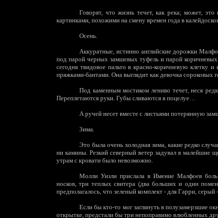
Говорят, что жизнь течет, как река; может, эт
картинками, похожими на смену времен года в калейдоско
Осень.
Аккуратные, истинно английские дорожки Малфо
под парой черных замшевых туфель и парой коричневых 
сегодня твидовое пальто в красно-коричневую клетку и 
пряжками-бантами. Она выглядит как девочка сороковых г
Под каменным мостиком лениво течет, неся редк
Переплетаются руки. Губы сливаются в поцелуе…
А ручей несет вместе с листьями потерянную зам
Зима.
Это была очень холодная зима, какие редко случ
ни камины. Резкий северный ветер задувал в малейшие щел
утрам с кровати было невозможно.
Молли Уизли прислала в Имение Малфоев бол
носков, три теплых свитера (два больших и один помен
предполагалось, что зеленый комплект - для Гарри, серый -
Если бы кто-то мог заглянуть в полузамерзшие ок
открытке, предстали бы три непоправимо влюбленных дру