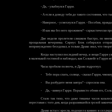
-
Да, - улыбнулся Гарри.
-
А если я доведу тебя до такого состояния, что т
-
Наверное, - усмехнулся Гарри. - Пособия, правд
-
И как мы без него проживем? - саркастически п
Две недели пролетели слишком быстро, по мнен
прощальная вечеринка. Сириус Блэк собирался отпр
непринужденно беседовал, и только Драко знал, что творит
Когда наступил последний вечер, и вещи Гарри у
в маленькой гостиной и наблюдал, как Сольвейг и Гарри и
Часы пробили полночь, и Драко вздрогнул.
-
Тебе пора спать, солнце, - сказал Гарри, чмокн
-
Вы разбудите меня завтра? - спросила она.
-
Да, - кивнул Гарри. Порывисто обняв его, Соль
Стало так тихо, что даже тиканье часов казало
переставая с того дня, когда разразившейся грозой законч
Драко встал с кресла, подошел к камину и сел ряд