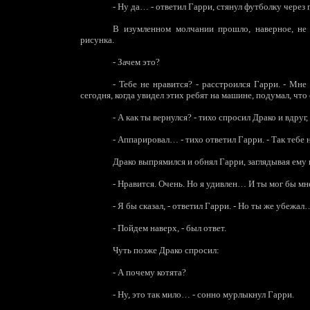
-
Ну да… - ответил Гарри, стянул футболку через г
В изумленном молчании прошло, наверное, не
рисунка.
-
Зачем это?
-
Тебе не нравится? - расстроился Гарри. - Мне
сегодня, когда увидел этих ребят на машине, подумал, ч
-
А как ты вернулся? - тихо спросил Драко и вдруг
-
Аппарировал… - тихо ответил Гарри. - Так тебе 
Драко выпрямился и обнял Гарри, заглядывая ему в
-
Нравится. Очень. Но я удивлен… И ты мог бы мн
-
Я бы сказал, - ответил Гарри. - Но ты же убежал
-
Пойдем наверх, - был ответ.
Чуть позже Драко спросил:
-
А почему котята?
-
Ну, это так мило… - сонно мурлыкнул Гарри.