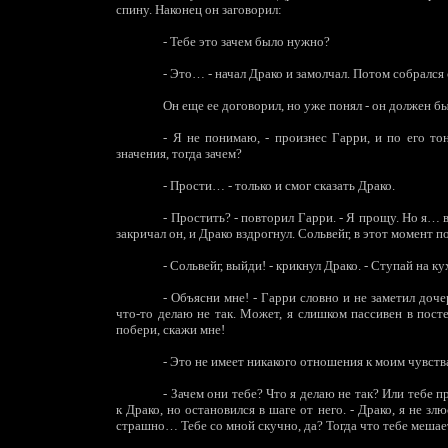
спину. Наконец он заговорил:
-
Тебе это зачем было нужно?
-
Это… - начал Драко и замолчал. Потом собрался 
Он еще ее договорил, но уже понял - он должен бы
-
Я не понимаю, - произнес Гарри, и по его тон
значения, тогда зачем?
-
Прости… - только и смог сказать Драко.
-
Простить? - повторил Гарри. - Я прощу. Но я… 
закричал он, и Драко вздрогнул. Сольвейг, в этот момент 
-
Сольвейг, выйди! - крикнул Драко. - Ступай на к
-
Объясни мне! - Гарри словно и не заметил дочер
что-то делаю не так. Может, я слишком пассивен в посте
побери, скажи мне!
-
Это не имеет никакого отношения к моим чувствам
-
Зачем они тебе? Что я делаю не так? Или тебе п
к Драко, но остановился в шаге от него. - Драко, я не 
страшно… Тебе со мной скучно, да? Тогда что тебе мешае