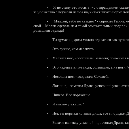
-
Я не стану это носить, - с отвращением сказа
за убожество? Неужели нельзя научиться вязать нормальн
-
Малфой, тебе не стыдно? - спросил Гарри, к
свой. - Молли сделала нам такой замечательный подарок…
домашняя одежда!
-
Ты думаешь, дома можно одеваться как чучело
-
Это лучше, чем мерзнуть.
-
Мелзнет нос, - сообщила Сольвейг, прижимая вя
-
Это надевается не сюда, солнышко, а на ноги.
-
Носок на нос, - возразила Сольвейг.
-
Логично, - заметил Драко, успевший уже натян
-
Ничего. Все нормально.
-
Я выгляжу ужасно?
-
Нет, ты нормально выглядишь, все в порядке, Д
-
Боже, я выгляжу ужасно! - простонал Драко, гля