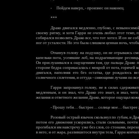
-
Пойдем наверх, - произнес он наконец.
***
Драко двигался медленно, глубоко, с невыносим
своему ритму, и хотя Гарри не очень любил этот темп, 
собирался позволить Драко все, что тот хотел. И он не соб
ног от усталости. Но это была слишком ценная ночь, чтобы
Откинув голову на подушку, он не отрываясь смо
капельки пота, усеявшие лоб, на подрагивающие ресниц
Он прислушивался к ощущениям там, где пальцы Драко пе
стороне бедра соприкасалась с мокрой от пота, горячей к
двигался, наполняя его без остатка, где рождалось в
солнечного сплетения, и оттуда - сияющими лучами по все
Гарри запрокинул голову, не в силах сдержива
медленным, и он знал, что Драко это знает, и знал, чего
желания и ответного желания Драко, которое ощущал кож
-
Прошу тебя… быстрее… солнце мое… быстрее 
Розовый острый язычок скользнул по губам, и Дра
потом его движения ускорились, стали сильными, почти
прогибался им навстречу уже без слов, со стонами, пере
в него; и от жара, разлившегося внутри тела, Гарри кончил