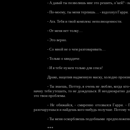
-
А давай ты позволишь мне это решить, о’кей? - 
-
По-моему, ты меня терпишь… - вздохнул Гарри.
-
Ага. Тебя и твой комплекс неполноценности.
-
От меня нет толку…
-
Это верно.
-
Со мной не о чем разговаривать…
-
Только о квиддиче.
-
И я тебе нужен только для секса!
Драко, нацепив надменную маску, холодно произн
-
Ты знаешь, Поттер, я очень не люблю, когда кто-
начну тебя утешать, то не дождешься. Я неоднократно док
это твои проблемы.
-
Не обижайся, - смиренно отозвался Гарри. -
разочаруешься и найдешь кого-нибудь получше. Потому 
-
Ты меня оскорбляешь подобными
предположения
***