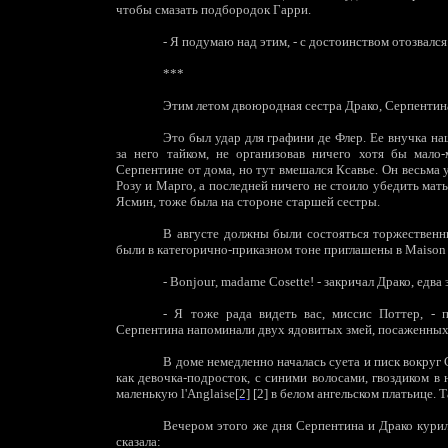
чтобы смазать подбородок Гарри.
-
Я подумаю над этим, - с достоинством отозвался
***
Этим летом двоюродная сестра Драко, Серпенти
Это был удар для графини де Флер. Ее внучка на
за него тайком, не организовав ничего хотя бы мало-
Серпентине от дома, но тут вмешался Ксавье. Он весьма 
Розу и Марго, а последней ничего не стоило убедить мать
Ясмин, тоже была на стороне старшей сестры.
В августе должны были состояться торжественн
были в категорично-приказном тоне приглашены в
Maison
-
Bonjour
,
madame
Cosette
! - закричал Драко, едва
-
Я тоже рада видеть вас, миссис Поттер, - п
Серпентина напоминали двух ядовитых змей, посаженных 
В доме немедленно началась суета и писк вокруг 
как девочка-подросток, с синими волосами, гвоздиком в
маленькую
l
'
A
nglaise
[2]
[2] в белом ангельском платьице. Т
Вечером этого же дня Серпентина и Драко кури
сказала: