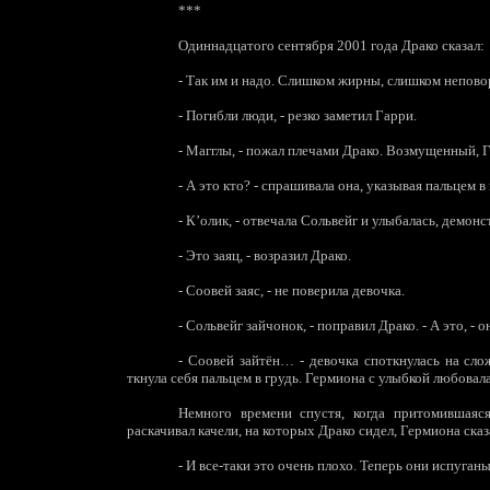
***
Одиннадцатого сентября 2001 года Драко сказал:
-
Так им и надо. Слишком жирны, слишком непово
-
Погибли люди, - резко заметил Гарри.
-
Магглы, - пожал плечами Драко. Возмущенный, Г
-
А это кто? - спрашивала она, указывая пальцем 
-
К’олик, - отвечала Сольвейг и улыбалась, демон
-
Это заяц, - возразил Драко.
-
Соовей заяс, - не поверила девочка.
-
Сольвейг зайчонок, - поправил Драко. - А это, - он
-
Соовей зайтён… - девочка споткнулась на сложн
ткнула себя пальцем в грудь. Гермиона с улыбкой любова
Немного времени спустя, когда притомившаяс
раскачивал качели, на которых Драко сидел, Гермиона сказ
-
И все-таки это очень плохо. Теперь они испуганы