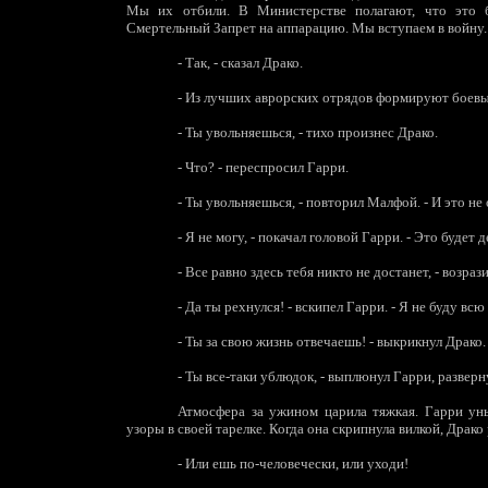
Мы их отбили. В Министерстве полагают, что это б
Смертельный Запрет на аппарацию. Мы вступаем в войну.
-
Так, - сказал Драко.
-
Из лучших аврорских отрядов формируют боевые
-
Ты увольняешься, - тихо произнес Драко.
-
Что? - переспросил Гарри.
-
Ты увольняешься, - повторил Малфой. - И это не
-
Я не могу, - покачал головой Гарри. - Это будет 
-
Все равно здесь тебя никто не достанет, - возраз
-
Да ты рехнулся! - вскипел Гарри. - Я не буду вс
-
Ты за свою жизнь отвечаешь! - выкрикнул Драко. 
-
Ты все-таки ублюдок, - выплюнул Гарри, разверн
Атмосфера за ужином царила тяжкая. Гарри уны
узоры в своей тарелке. Когда она скрипнула вилкой, Драко
-
Или ешь по-человечески, или уходи!