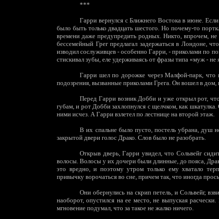
***
Гарри вернулся с Ближнего Востока в июне. Если
было быть только двадцать шестого. Но почему-то портк
времени даже предупредить родных. Никто, впрочем, не р
бессемейный Грег предлагал задержаться в Лондоне, что
изводил сослуживцев - особенно Гарри, - приколами по п
стискивал зубы, еле удерживаясь от фразы типа «муж - не я
Гарри шел по дорожке через Малфой-парк, что в
подозрения, вызванные приколами Грега. Он вошел в дом, 
Перед Гарри возник Добби и уже открыл рот, что
губам, и рот Добби захлопнулся с щелчком, как шкатулка.
ними исчез. А Гарри взлетел по лестнице на второй этаж.
В их спальне было пусто, постель убрана, душ 
закрытой двери голос Драко. Слов было не разобрать.
Открыв дверь, Гарри увидел, что Сольвейг сиди
волосы. Волосы у их дочери были длинные, до пояса, Драко
это вредно, и поэтому утром только ему хватало терп
привычку ворочаться во сне, причем так, что иногда прос
Они обернулись на скрип петель, и Сольвейг, взв
наоборот, опустился на ее место, не выпуская расчески
мгновение подумал, что за такое не жалко ничего.