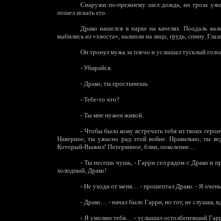
Снаружи по-прежнему шел дождь, но гроза уже 
пошел искать его.
Драко нашелся в парке на качелях. Поодаль вал
выбились из «хвоста», налипли на лицо, грудь, спину. Глаз
Он тронул мужа за плечо и услышал тусклый голо
-
Убирайся.
-
Драко, ты простынешь.
-
Тебе-то что?
-
Ты мне нужен живой.
-
Чтобы было кому встречать тебя из твоих героич
Наверное, ты ужасно рад этой войне. Правильно, ты ве
Который-Выжил! Потерянное, блин, поколение…
-
Ты несешь чушь, - Гарри сел рядом с Драко и пр
холодный, Драко!
-
Не уходи от меня… - прошептал Драко. - Я очень
-
Драко… - начал было Гарри, но тот, не слушая, вд
-
Я умоляю тебя… - услышал остолбеневший Гарри