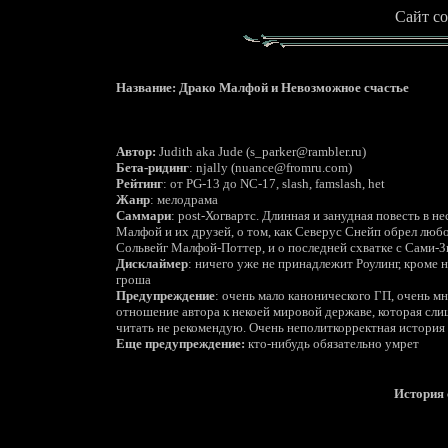
Сайт со
Название: Драко Малфой и Невозможное счастье
Автор
:
Judith aka Jude (s_parker@rambler.ru)
Бета-ридинг
:
njally
(
nuance
@
fromru
.
com
)
Рейтинг
:
от
PG-13
до
NC-17, slash, famslash, het
Жанр
: мелодрама
Саммари
:
post
-Хогвартс. Длинная и занудная повесть в н
Малфой и их друзей, о том, как Северус Снейп обрел любо
Сольвейг Малфой-Поттер, и о последней схватке с Сами-З
Дисклаймер
: ничего уже не принадлежит Роулинг, кроме 
гроша
Предупреждение
: очень мало канонического ГП, очень м
отношение автора к некоей мировой державе, которая сл
читать не рекомендую. Очень неполиткорректная история
Еще предупреждение:
кто-нибудь обязательно умрет
История 