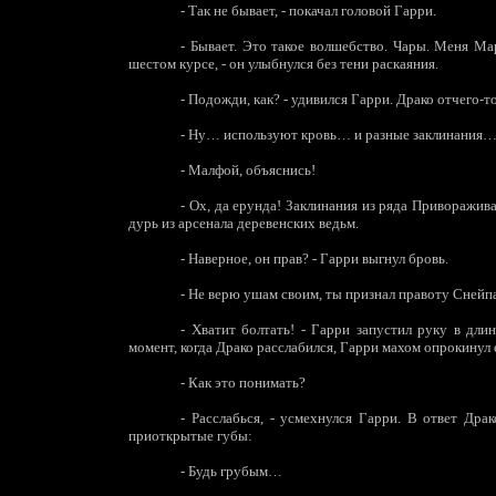
-
Так не бывает, - покачал головой Гарри.
-
Бывает. Это такое волшебство. Чары. Меня Мар
шестом курсе, - он улыбнулся без тени раскаяния.
-
Подожди, как? - удивился Гарри. Драко отчего-то 
-
Ну… используют кровь… и разные заклинания
-
Малфой, объяснись!
-
Ох, да ерунда! Заклинания из ряда Привораживаю
дурь из арсенала деревенских ведьм.
-
Наверное, он прав? - Гарри выгнул бровь.
-
Не верю ушам своим, ты признал правоту Снейпа
-
Хватит болтать! - Гарри запустил руку в длин
момент, когда Драко расслабился, Гарри махом опрокинул 
-
Как это понимать?
-
Расслабься, - усмехнулся Гарри. В ответ Драк
приоткрытые губы:
-
Будь грубым…