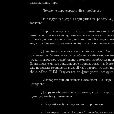
охлаждающие чары.
-
Только не переусердствуйте, - добавил он.
На следующее утро Гарри ушел на работу, а Д
тоскливо.
Жара была жуткой. Какой-то апокалиптичной. М
даже не мог развеять тоску, занимаясь или играя с Сольв
Сольвейг, но она мирно спала, окруженная Охлаждающими 
его, когда Сольвейг проснется, и спустился в подземелья, 
Драко был исследователем, возможно, смог бы ст
оказывало на большинство волшебников неблагоприятное 
изучал магическое воздействие ароматов, изобретал нов
Драко вполне может открыть свое производство парфюмери
уже несколько месяцев он в своей лаборатории корпел над
chaleur d'ete»
[3]
[3] . Разумеется, по-французски - все ду
В лаборатории он забывал обо всем - о жаре, 
ненадолго.
Две руки обвились вокруг талии, к шее сзади п
вздохнул, чтобы успокоиться.
-
Не делай так больше, - мягко попросил он.
-
Прости, - отозвался Гарри. - Я по тебе соскучилс