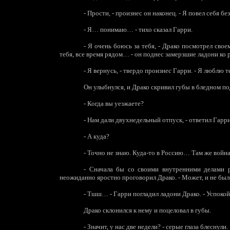
-
Прости, - произнес он наконец. - Я повел себя б
-
Я… понимаю… - тихо сказал Гарри.
-
Я очень боюсь за тебя, - Драко посмотрел свое
тебя, все время рядом… - он поднес замерзшие ладони ко рт
-
Я вернусь, - твердо произнес Гарри. - Я люблю 
Он улыбнулся, и Драко скривил губы в бледном п
-
Когда вы уезжаете?
-
Нам дали двухнедельный отпуск, - ответил Гарри
-
А куда?
-
Точно не знаю. Куда-то в Россию… Там же войн
-
Сначала бы со своими внутренними делами р
неожиданно яростно проговорил Драко. - Может, и не бы
-
Тшш… - Гарри погладил ладони Драко. - Успокойс
Драко склонился к нему и поцеловал в губы.
-
Значит, у нас две недели? - серые глаза блеснули.