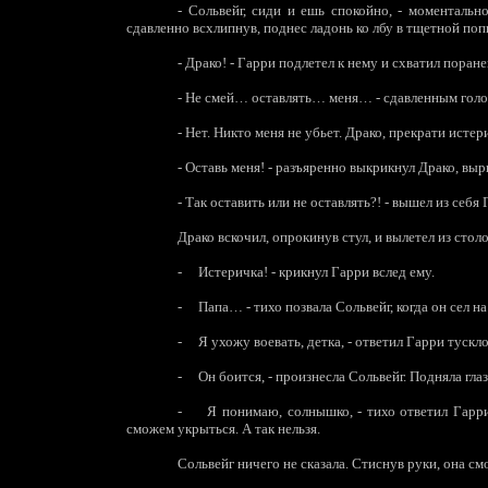
-
Сольвейг, сиди и ешь спокойно, - моментально
сдавленно всхлипнув, поднес ладонь ко лбу в тщетной по
-
Драко! - Гарри подлетел к нему и схватил поране
-
Не смей… оставлять… меня… - сдавленным голо
-
Нет. Никто меня не убьет. Драко, прекрати истер
-
Оставь меня! - разъяренно выкрикнул Драко, выр
-
Так оставить или не оставлять?! - вышел из себя 
Драко вскочил, опрокинув стул, и вылетел из стол
-
Истеричка! - крикнул Гарри вслед ему.
-
Папа… - тихо позвала Сольвейг, когда он сел на
-
Я ухожу воевать, детка, - ответил Гарри тускл
-
Он боится, - произнесла Сольвейг. Подняла гла
-
Я понимаю, солнышко, - тихо ответил Гарри
сможем укрыться. А так нельзя.
Сольвейг ничего не сказала. Стиснув руки, она см