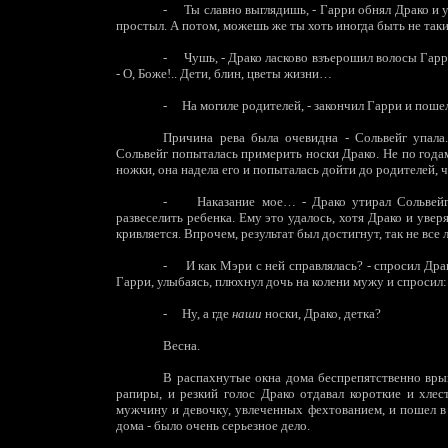
-
Ты славно выглядишь, - Гарри обнял Драко и у
простыл. А потом, можешь же ты хоть иногда быть не та
-
Чушь, - Драко ласково взъерошил волосы Гарри
- О, Боже!.. Дети, блин, цветы жизни…
-
На могиле родителей, - закончил Гарри и поше
Причина рева была очевидна - Сольвейг упала.
Сольвейг попыталась примерить носки Драко. Не по годам
ножки, она надела его и попыталась дойти до родителей, 
-
Наказание мое… - Драко утирал Сольвейг
развеселить ребенка. Ему это удалось, хотя Драко и увер
кривляется. Впрочем, результат был достигнут, так не все 
-
И как Мэри с ней справлялась? - спросил Дра
Гарри, улыбаясь, плюхнул дочь на колени мужу и спросил:
-
Ну, а где
наши
носки, Драко, детка?
Весна.
В распахнутые окна дома беспрепятственно врыв
рапиры, и резкий голос Драко отдавал короткие и хле
мужчину и девочку, увлеченных фехтованием, и пошел в 
дома - было очень серьезное дело.