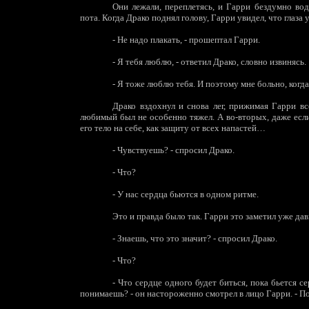
Они лежали, переплетясь, и Гарри бездумно вод
пота. Когда Драко поднял голову, Гарри увидел, что глаза 
-
Не надо плакать, - прошептал Гарри.
-
Я тебя люблю, - ответил Драко, словно извинясь.
-
Я тоже люблю тебя. И поэтому мне больно, ког
Драко вздохнул и снова лег, прижимая Гарри вс
любимый был не особенно тяжел. А во-вторых, даже ес
его тело на себе, как защиту от всех напастей…
-
Чувствуешь? - спросил Драко.
-
Что?
-
У нас сердца бьются в одном ритме.
Это и правда было так. Гарри это заметил уже да
-
Знаешь, что это значит? - спросил Драко.
-
Что?
-
Что сердце одного будет биться, пока бьется се
понимаешь? - он настороженно смотрел в лицо Гарри. - По