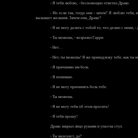
-
Я тебя люблю, - беспомощно ответил Драко.
-
Но если так, тогда они - зачем? Я люблю тебя, и
вызывает желания. Зачем они, Драко?
-
Я не могу делать с тобой то, что делаю с ними, 
-
Ты можешь, - возразил Гарри.
-
Нет…
-
Нет, ты можешь! Я же принадлежу тебе, как ты 
-
Я причиняю им боль.
-
Я понимаю.
-
Я не могу причинять боль тебе.
-
Ты можешь.
-
Я не могу тебя об этом просить!
-
Я тебя прошу!
Драко закрыл лицо руками и упал на стул.
-
Ты мазохист, да?