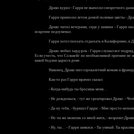
Драко курил - Гарри не выносил сигаретного дыма
Гарри приносил летом домой полевые цветы - Дра
Драко читал вечерами, сидя у камина - Гарри ны
искренне недоумевал.
Гарри хотел поехать отдыхать в Калифорнию, в Д
Драко любил хард-рок - Гарри слушал все подряд,
Если учесть, что Сольвейг по необъяснимой причине не ж
какой бедлам царил в доме.
Наконец, Драко пил сорокалетний коньяк и францу
Как-то раз Гарри мрачно сказал:
-
Когда-нибудь ты бросишь меня…
-
Не дождешься, - тут же среагировал Драко. - Что
-
Да ну тебя, - буркнул Гарри. - Мне просто неп
-
Но ты же можешь со мной жить, - возразил Драко
-
Ну, ты… - Гарри замялся. - Ты умный. Ты красив