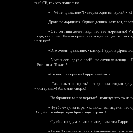
геи? Ой, как это прикольно!
-
Чё те прикольно?! - заорал один из парней. - Чё 
Драко поморщился. Однако девица, кажется, сове
-
Это он типа делает вид, что это нормально! У 
люди, как и мы! Нельзя презирать людей за цвет их кожи,
ноги нет!
-
Это очень правильно, - кивнул Гарри, и Драко по
-
У меня есть друг, он гей! - не слушала девица. -
в Бостон из Техаса!
-
Он негр? - спросил Гарри, улыбаясь.
-
Так нельзя говорить! - закричала вторая деву
«ниггерами»! А я с ним спорю!
-
Во Франции много черных! - крикнул кто-то из п
-
Футбол - тупая игра! - крикнул тот парень, что о
В футбол вообще одни бразильцы играют!
-
Футбол придумали англичане, - заметил Гарри.
-
Ты че?! - заорал парень. - Англичане же тупыыые