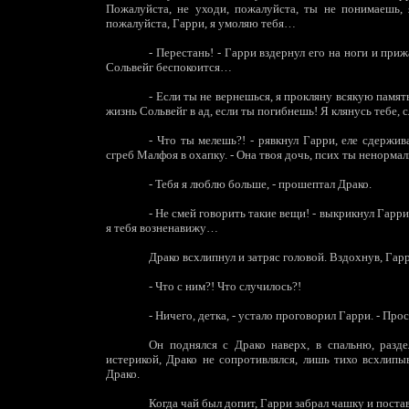
Пожалуйста, не уходи, пожалуйста, ты не понимаешь, 
пожалуйста, Гарри, я умоляю тебя…
-
Перестань! - Гарри вздернул его на ноги и приж
Сольвейг беспокоится…
-
Если ты не вернешься, я прокляну всякую память
жизнь Сольвейг в ад, если ты погибнешь! Я клянусь тебе,
-
Что ты мелешь?! - рявкнул Гарри, еле сдержива
сгреб Малфоя в охапку. - Она твоя дочь, псих ты ненорма
-
Тебя я люблю больше, - прошептал Драко.
-
Не смей говорить такие вещи! - выкрикнул Гарри.
я тебя возненавижу…
Драко всхлипнул и затряс головой. Вздохнув, Гарр
-
Что с ним?! Что случилось?!
-
Ничего, детка, - устало проговорил Гарри. - Про
Он поднялся с Драко наверх, в спальню, разд
истерикой, Драко не сопротивлялся, лишь тихо всхлипы
Драко.
Когда чай был допит, Гарри забрал чашку и постав