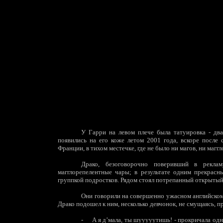
У Гарри на левом плече была татуировка - два
появились на его коже летом 2001 года, вскоре после
Франции, в тихом местечке, где не было ни магов, ни магг
Драко, безоговорочно поверивший в рекла
магглорепелентные чары; в результате одним прекрас
группкой подростков. Рядом стоял потрепанный открытый
Они говорили на совершенно ужасном английском,
Драко подошел к ним, несколько девчонок, не смущаясь, п
-
А я д’мала, ты шууууутишь! - прокричала одна