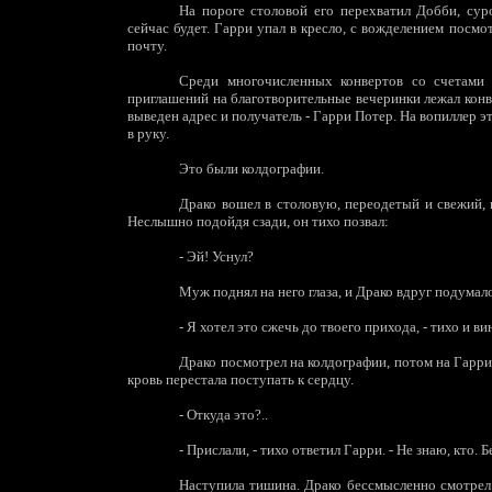
На пороге столовой его перехватил Добби, сур
сейчас будет. Гарри упал в кресло, с вожделением посмо
почту.
Среди многочисленных конвертов со счетами 
приглашений на благотворительные вечеринки лежал конв
выведен адрес и получатель - Гарри Потер. На вопиллер э
в руку.
Это были колдографии.
Драко вошел в столовую, переодетый и свежий, 
Неслышно подойдя сзади, он тихо позвал:
-
Эй! Уснул?
Муж поднял на него глаза, и Драко вдруг подумало
-
Я хотел это сжечь до твоего прихода, - тихо и в
Драко посмотрел на колдографии, потом на Гарри,
кровь перестала поступать к сердцу.
-
Откуда это?..
-
Прислали, - тихо ответил Гарри. - Не знаю, кто. Б
Наступила тишина. Драко бессмысленно смотрел н