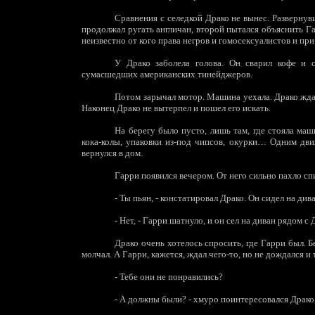
Сравнения с селедкой Драко не вынес. Развернув
продолжал ругать англичан, второй пытался объяснить Г
неизвестно от кого права негров и гомосексуалистов и при
У Драко заболела голова. Он сварил кофе и 
сумасшедших американских тинейджеров.
Потом зарычал мотор. Машина уехала. Драко ждал,
Наконец Драко не вытерпел и пошел его искать.
На берегу было пусто, лишь там, где стояла маш
кока-колы, упаковки из-под чипсов, окурки… Одним дв
вернулся в дом.
Гарри появился вечером. От него сильно пахло с
-
Ты пьян, - констатировал Драко. Он сидел на дива
-
Нет, - Гарри шатнуло, и он сел на диван рядом с 
Драко очень хотелось спросить, где Гарри был. 
молчал. А Гарри, кажется, ждал чего-то, но не дождался и
-
Тебе они не понравились?
-
А должны были? - хмуро поинтересовался Драко