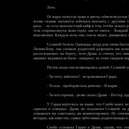
Лето.
От жары пожухла трава и цветы, обмелели ручьи 
всеми силами пытаются избежать контакта с другими 
расы… но есть мазохистский кайф в том, чтобы лежать ря
тела соприкасаются, кожа горит, как от ожога… Каждый
невозможно. Каждую ночь они, тем не менее, занимались
Сольвейг болела. Однажды, когда дом снова был 
Люпин-Блэк, она уломала родителей разрешить им купат
расположились на берегу, хотя Драко и считал, что пик
никаких муравьев не было - наверное, их тоже сморила жа
Потом, когда они возвращались домой, Сольвейг пр
-
Ты чего, зайчонок? - встревожился Гарри.
-
Устала, - пробормотала девочка. - И жарко…
-
Ты вся горячая, - резко сказал Драко. - Поттер, 
У Гарри вертелось на языке, что Снейп вовсе не
скрылся в сумерках. Драко же подхватил Сольвейг на 
отважился ни советовать, ни комментировать. По отно
которые, как известно, самые заботливые родительницы в
Снейп успокоил Гарри и Драко, сказав, что эт