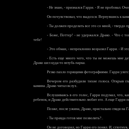
-
Не знаю, - признался Гарри. - Я не пробовал. О
Он почувствовал, что выдохся. Вернувшись к кам
-
Ты должен проделать все это со мной, - твердо пр
-
Боже, Поттер! - не удержался Драко. - Что с т
тебе!
-
Это обман, - непреклонно возразил Гарри. - И это 
-
Есть еще много чего, что ты не можешь мне дат
Драко шел куда-то вглубь парка.
Резко пахло горящими фотографиями. Гарри улегся 
Вечером его разбудили тихие голоса. Открыв гл
камина. Драко читал вслух.
Вслушиваясь в его голос, Гарри подумал, что, ка
ребенок, и Драко действительно любит его. А еще Гарри 
Позже, после ужина, Драко, пристально глядя на Г
-
Ты правда готов мне позволить?..
Он не договорил, но Гарри его понял. И, сглотнув,