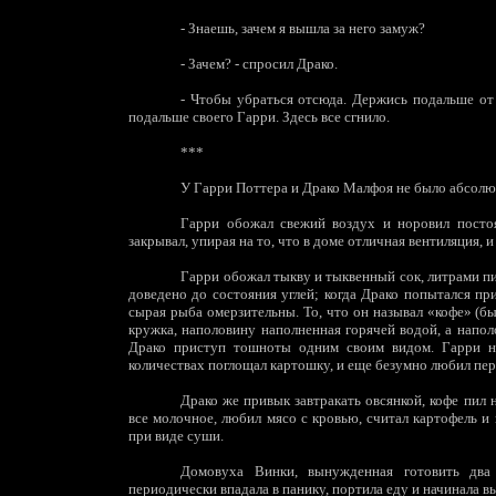
-
Знаешь, зачем я вышла за него замуж?
-
Зачем? - спросил Драко.
-
Чтобы убраться отсюда. Держись подальше от Им
подальше своего Гарри. Здесь все сгнило.
***
У Гарри Поттера и Драко Малфоя не было абсолю
Гарри обожал свежий воздух и норовил посто
закрывал, упирая на то, что в доме отличная вентиляция, 
Гарри обожал тыкву и тыквенный сок, литрами пи
доведено до состояния углей; когда Драко попытался при
сырая рыба омерзительны. То, что он называл «кофе» (
кружка, наполовину наполненная горячей водой, а напол
Драко приступ тошноты одним своим видом. Гарри на
количествах поглощал картошку, и еще безумно любил пер
Драко же привык завтракать овсянкой, кофе пил 
все молочное, любил мясо с кровью, считал картофель 
при виде суши.
Домовуха Винки, вынужденная готовить два 
периодически впадала в панику, портила еду и начинала в