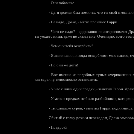
-
Они забавные…
-
Да, я должен был помнить, что ты свой в компан
-
Не надо, Драко, - мягко произнес Гарри.
-
Чего не надо? - сдержанно поинтересовался Дра
ты уехал с ними, даже не сказав мне. Очевидно, всего это
-
Чем они тебя оскорбили?
-
Я англичанин, и когда оскорбляют мою нацию, с
-
Но они же дети!
-
Вот именно из подобных тупых американских 
как саранчу, невозможно остановить.
-
У нас с ними одни предки, - заметил Гарри. Дра
-
У меня в предках не было разбойников, каторжни
-
Ты слишком суров, - заметил Гарри, поднимаясь. 
Сбитый с толку резким переходом, Драко заморга
-
Подарок?